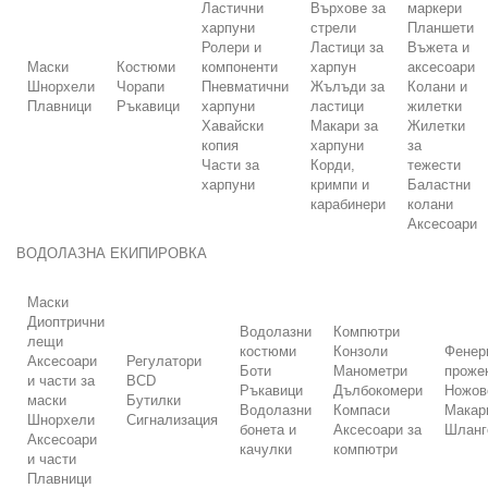
Ластични
Върхове за
маркери
харпуни
стрели
Планшети
Ролери и
Ластици за
Въжета и
Маски
Костюми
компоненти
харпун
аксесоари
Шнорхели
Чорапи
Пневматични
Жълъди за
Колани и
Плавници
Ръкавици
харпуни
ластици
жилетки
Хавайски
Макари за
Жилетки
копия
харпуни
за
Части за
Корди,
тежести
харпуни
кримпи и
Баластни
карабинери
колани
Аксесоари
ВОДОЛАЗНА ЕКИПИРОВКА
Маски
Диоптрични
Водолазни
Компютри
лещи
костюми
Конзоли
Фенер
Аксесоари
Регулатори
Боти
Манометри
проже
и части за
BCD
Ръкавици
Дълбокомери
Ножов
маски
Бутилки
Водолазни
Компаси
Макар
Шнорхели
Сигнализация
бонета и
Аксесоари за
Шланг
Аксесоари
качулки
компютри
и части
Плавници