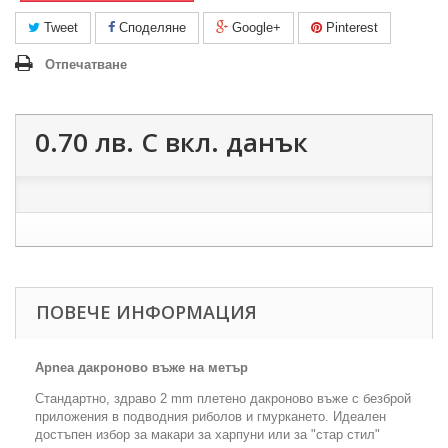
Tweet
Споделяне
Google+
Pinterest
Отпечатване
0.70 лв.
С вкл. данък
ПОВЕЧЕ ИНФОРМАЦИЯ
Apnea дакроново въже на метър
Стандартно, здраво 2 mm плетено дакроново въже с безброй
приложения в подводния риболов и гмуркането. Идеален
достъпен избор за макари за харпуни или за "стар стил"