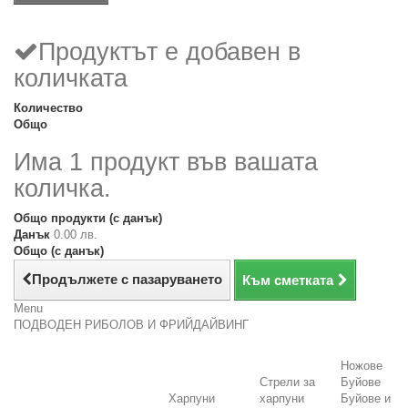
Продуктът е добавен в
количката
Количество
Общо
Има 1 продукт във вашата
количка.
Общо продукти (с данък)
Данък
0.00 лв.
Общо (с данък)
Продължете с пазаруването
Към сметката
Menu
ПОДВОДЕН РИБОЛОВ И ФРИЙДАЙВИНГ
Ножове
Стрели за
Буйове
Харпуни
харпуни
Буйове и