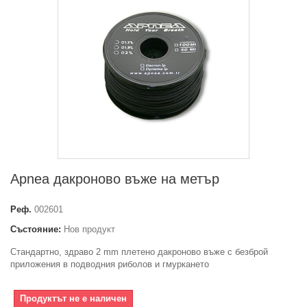
Apnea дакроново въже на метър
Реф.
002601
Състояние:
Нов продукт
Стандартно, здраво 2 mm плетено дакроново въже с безброй
приложения в подводния риболов и гмуркането
Продуктът не е наличен