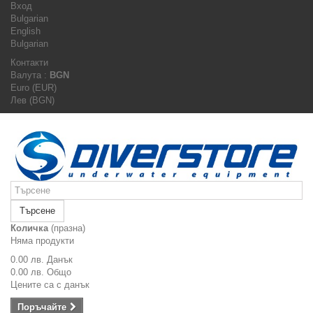
Вход
Bulgarian
English
Bulgarian
Контакти
Валута :
BGN
Euro (EUR)
Лев (BGN)
Търсене
Количка
(празна)
Няма продукти
0.00 лв.
Данък
0.00 лв.
Общо
Цените са с данък
Поръчайте