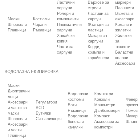
Ластични
Върхове за
маркери
харпуни
стрели
Планшети
Ролери и
Ластици за
Въжета и
Маски
Костюми
компоненти
харпун
аксесоари
Шнорхели
Чорапи
Пневматични
Жълъди за
Колани и
Плавници
Ръкавици
харпуни
ластици
жилетки
Хавайски
Макари за
Жилетки
копия
харпуни
за
Части за
Корди,
тежести
харпуни
кримпи и
Баластни
карабинери
колани
Аксесоари
ВОДОЛАЗНА ЕКИПИРОВКА
Маски
Диоптрични
Водолазни
Компютри
лещи
костюми
Конзоли
Фенер
Аксесоари
Регулатори
Боти
Манометри
проже
и части за
BCD
Ръкавици
Дълбокомери
Ножов
маски
Бутилки
Водолазни
Компаси
Макар
Шнорхели
Сигнализация
бонета и
Аксесоари за
Шланг
Аксесоари
качулки
компютри
и части
Плавници