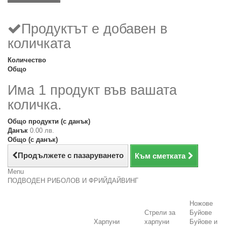
Продуктът е добавен в
количката
Количество
Общо
Има 1 продукт във вашата
количка.
Общо продукти (с данък)
Данък
0.00 лв.
Общо (с данък)
Продължете с пазаруването
Към сметката
Menu
ПОДВОДЕН РИБОЛОВ И ФРИЙДАЙВИНГ
Ножове
Стрели за
Буйове
Харпуни
харпуни
Буйове и