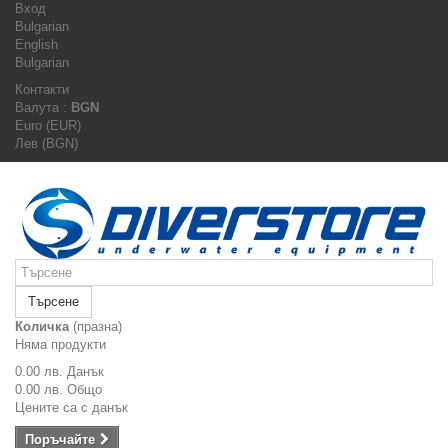
Вход
Bulgarian
English
Bulgarian
Контакти
Валута :
BGN
Euro (EUR)
Лев (BGN)
Търсене
Количка
(празна)
Няма продукти
0.00 лв.
Данък
0.00 лв.
Общо
Цените са с данък
Поръчайте