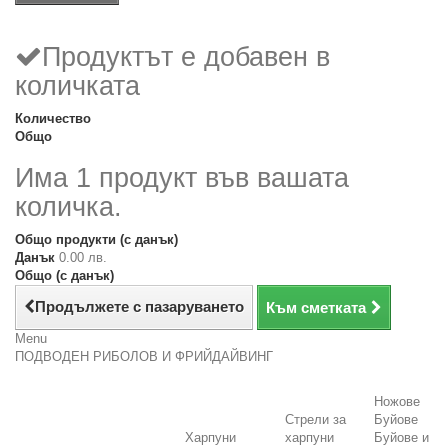
Продуктът е добавен в
количката
Количество
Общо
Има 1 продукт във вашата
количка.
Общо продукти (с данък)
Данък
0.00 лв.
Общо (с данък)
Продължете с пазаруването
Към сметката
Menu
ПОДВОДЕН РИБОЛОВ И ФРИЙДАЙВИНГ
Ножове
Стрели за
Буйове
Харпуни
харпуни
Буйове и