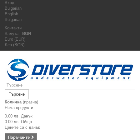
Вход
Bulgarian
English
Bulgarian
Контакти
Валута :
BGN
Euro (EUR)
Лев (BGN)
Търсене
Количка
(празна)
Няма продукти
0.00 лв.
Данък
0.00 лв.
Общо
Цените са с данък
Поръчайте