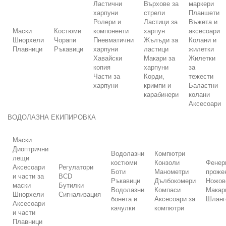
Ластични
Върхове за
маркери
харпуни
стрели
Планшети
Ролери и
Ластици за
Въжета и
Маски
Костюми
компоненти
харпун
аксесоари
Шнорхели
Чорапи
Пневматични
Жълъди за
Колани и
Плавници
Ръкавици
харпуни
ластици
жилетки
Хавайски
Макари за
Жилетки
копия
харпуни
за
Части за
Корди,
тежести
харпуни
кримпи и
Баластни
карабинери
колани
Аксесоари
ВОДОЛАЗНА ЕКИПИРОВКА
Маски
Диоптрични
Водолазни
Компютри
лещи
костюми
Конзоли
Фенер
Аксесоари
Регулатори
Боти
Манометри
проже
и части за
BCD
Ръкавици
Дълбокомери
Ножов
маски
Бутилки
Водолазни
Компаси
Макар
Шнорхели
Сигнализация
бонета и
Аксесоари за
Шланг
Аксесоари
качулки
компютри
и части
Плавници