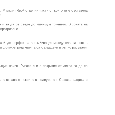
. Малкият брой отделни части от които тя е съставена
е.
а и за да се сведе до минимум триенето. В зоната на
 протриване.
 да бъде перфектната комбинация между еластичност в
и фото-репродукция, а са създадени и ръчно рисувани.
щия начин. Ризата е и с покритие от ликра за да се
ата страна е покрита с полиуретан. Същата защита е