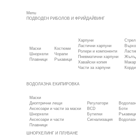
Menu
ПОДВОДЕН РИБОЛОВ И ФРИЙДАЙВИНГ
Харпуни
Стрел
Ластични харпуни
Върхо
Маски
Костюми
Ролери и компоненти
Ласти
Шнорхели
Чорапи
Пневматични харпуни
Жълъд
Плавници
Ръкавици
Хавайски копия
Макар
Части за харпуни
Корди
ВОДОЛАЗНА ЕКИПИРОВКА
Маски
Диоптрични лещи
Регулатори
Водолаз
Аксесоари и части за маски
BCD
Боти
Шнорхели
Бутилки
Ръкавиц
Аксесоари и части
Сигнализация
Водолазн
Плавници
ШНОРХЕЛИНГ И ПЛУВАНЕ