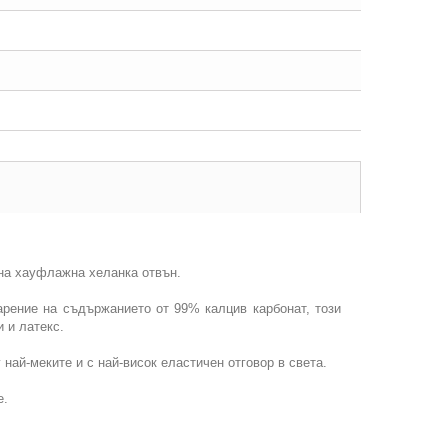
ична хауфлажна хеланка отвън.
арение на съдържанието от 99% калцив карбонат, този
и и латекс.
най-меките и с най-висок еластичен отговор в света.
е.