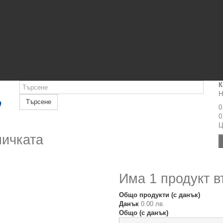
К
Н
Търсене
0
0
Ц
личката
Има 1 продукт в
Общо продукти (с данък)
Данък
0.00 лв.
Общо (с данък)