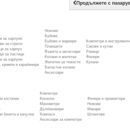
Продължете с пазару
Ножове
Буйове
и за харпуни
Буйове и маркери
Компютри и инструмент
ве за стрели
Планшети
Сакове и кутии
ци за харпун
Въжета и аксесоари
Раници
и за ластици
Колани и жилетки
Фенери
и за харпуни
Жилетки за тежести
Кукани
, кримпи и карабинери
Баластни колани
Аксесоари
Компютри
ни костюми
Конзоли
Фенери и прожектори
Манометри
Ножове
и
Дълбокомери
Макари
и бонета и качулки
Компаси
Шлангове
Аксесоари за компютри