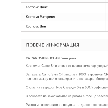
Костюм: Цвят
Костюм: Материал
Костюм: Цип
ПОВЕЧЕ ИНФОРМАЦИЯ
C4 CAMOSKIN OCEAN 3mm риза
Костюмът Camo Skin е част от новата гама харпунджий
За гамата Camo Skin C4 използва 100% варовиков CR 
неопрен между най-екосъобразните на пазара. Материа
С клас на твърдост Type C между 0-2 и 600% оефициент
В основата на закопчалките на ризата е горещо залепе
Ризата и панталоните се продават отделно и се изра