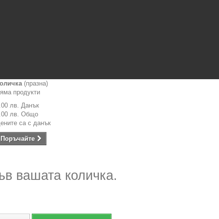
оличка
(празна)
яма продукти
.00 лв.
Данък
.00 лв.
Общо
ените са с данък
Поръчайте
ъв вашата количка.