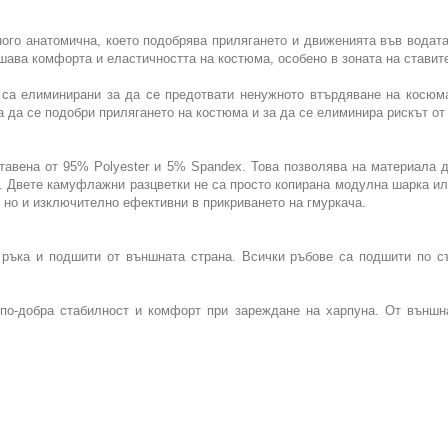
ого анатомична, което подобрява прилягането и движенията във водата
шава комфорта и еластичността на костюма, особено в зоната на ставит
 са елиминирани за да се предотвати ненужното втърдяване на косюм
 да се подобри прилягането на костюма и за да се елиминира рискът от
тавена от 95% Polyester и 5% Spandex. Това позволява на материала
е. Двете камуфлажни разцветки не са просто копирана модулна шарка ил
, но и изключително ефективни в прикриването на гмуркача.
 ръка и подшити от външната страна. Всички ръбове са подшити по съ
 по-добра стабилност и комфорт при зареждане на харпуна. От външн