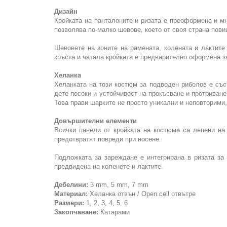
Дизайн
Кройката на панталоните и ризата е преоформена и мн
позволява по-малко шевове, което от своя страна пови
Шевовете на зоните на рамената, колената и лактите
кръста и чатала кройката е предварително оформена за
Хеланка
Хеланката на този костюм за подводен риболов е със
дете посоки и устойчивост на прокъсване и протриван
Това прави шарките не просто уникални и неповторими
Довършителни елементи
Всички панели от кройката на костюма са лепени на
предотвратят повреди при носене.
Подложката за зареждане е интегрирана в ризата за
предвидена на коленете и лактите.
Дебелини:
3 mm, 5 mm, 7 mm
Материал:
Хеланка отвън / Open cell отвътре
Размери:
1, 2, 3, 4, 5, 6
Закопчаване:
Катарами