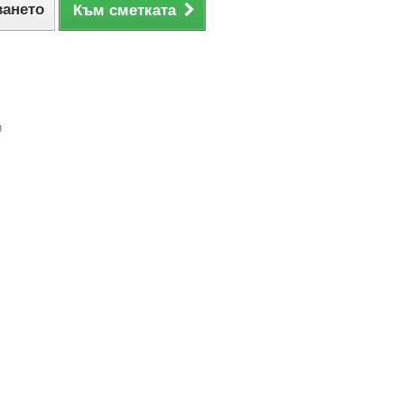
ването
Към сметката
и