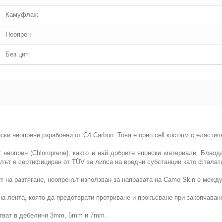
Камуфлаж
Неопрен
Без цип
ски неопрени,рзрабоени от C4 Carbon. Това е open cell костюм с еласт
неопрен (Chloroprene), както и най добрите японски материали. Блаод
лът е сертифициран от TÜV за липса на вредни субстанции като фталат
 на разтягане, неопренът използван за направата на Camo Skin е между 
на лента, която да предотврати протриване и прокъсване при закопчаван
ботват в дебелини 3mm, 5mm и 7mm.