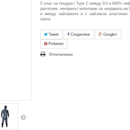
С клас на твърдост Type C между 0-2 и 600% ое
разтягане, неопренът използван за направата на
е между най-меките и с най-висок еластичен 
света.
Tweet
Споделяне
Google+
Pinterest
Отпечатване