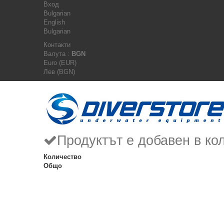
Вход
Bulgarian
English
Bulgarian
Контакти
Валута :
BGN
Euro (EUR)
Лев (BGN)
Продуктът е добавен в ко
Количество
Общо