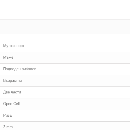
Мултиспорт
Мъже
Подводен риболов
Възрастни
Две части
Open Cell
Риза
3 mm