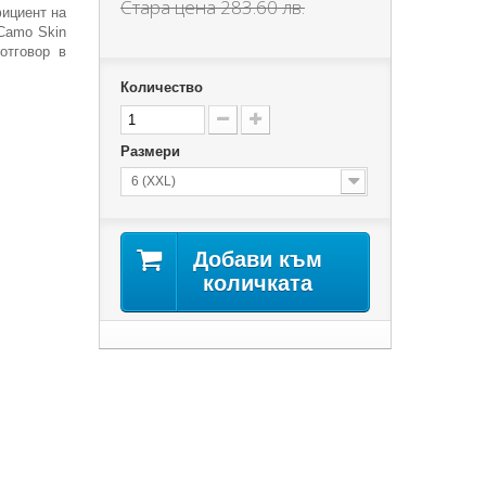
Стара цена
283.60 лв.
фициент на
 Camo Skin
отговор в
Количество
Размери
6 (XXL)
Добави към
количката