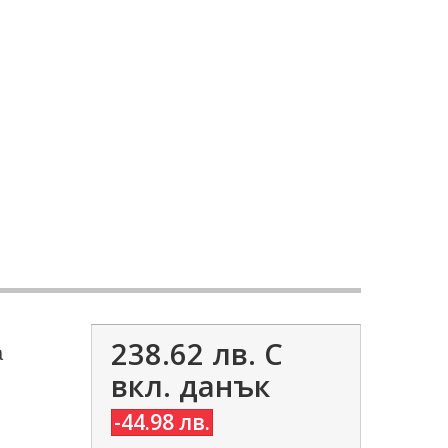
238.62 лв.
С
а
вкл. данък
-44.98 лв.