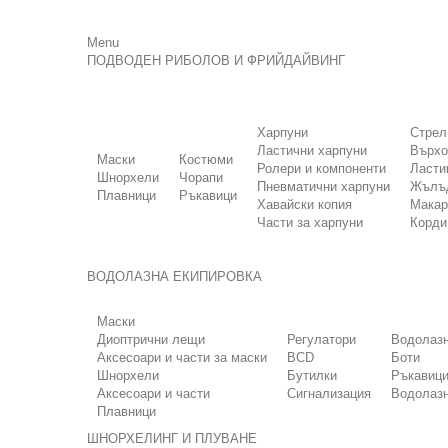
Menu
ПОДВОДЕН РИБОЛОВ И ФРИЙДАЙВИНГ
Харпуни
Стрел
Ластични харпуни
Върхо
Маски
Костюми
Ролери и компоненти
Ласти
Шнорхели
Чорапи
Пневматични харпуни
Жълъд
Плавници
Ръкавици
Хавайски копия
Макар
Части за харпуни
Корди
ВОДОЛАЗНА ЕКИПИРОВКА
Маски
Диоптрични лещи
Регулатори
Водолаз
Аксесоари и части за маски
BCD
Боти
Шнорхели
Бутилки
Ръкавиц
Аксесоари и части
Сигнализация
Водолазн
Плавници
ШНОРХЕЛИНГ И ПЛУВАНЕ