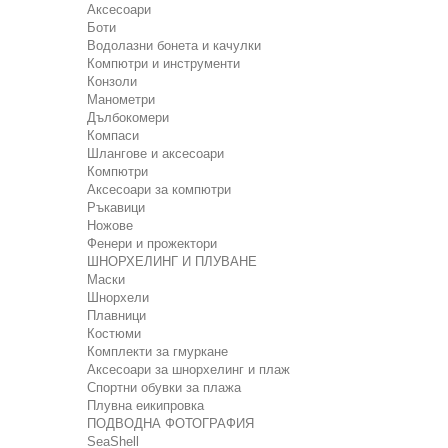
Аксесоари
Боти
Водолазни бонета и качулки
Компютри и инструменти
Конзоли
Манометри
Дълбокомери
Компаси
Шлангове и аксесоари
Компютри
Аксесоари за компютри
Ръкавици
Ножове
Фенери и прожектори
ШНОРХЕЛИНГ И ПЛУВАНЕ
Маски
Шнорхели
Плавници
Костюми
Комплекти за гмуркане
Аксесоари за шнорхелинг и плаж
Спортни обувки за плажа
Плувна еикипровка
ПОДВОДНА ФОТОГРАФИЯ
SeaShell