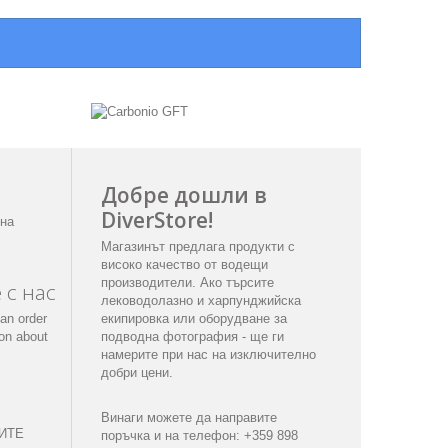
Добре дошли в
DiverStore!
 на
Магазинът предлага продукти с
високо качество от водещи
производители. Ако търсите
 с нас
леководолазно и харпунджийска
an order
екипировка или оборудване за
ion about
подводна фотография - ще ги
намерите при нас на изключително
добри цени.
Винаги можете да направите
ИТЕ
поръчка и на телефон: +359 898