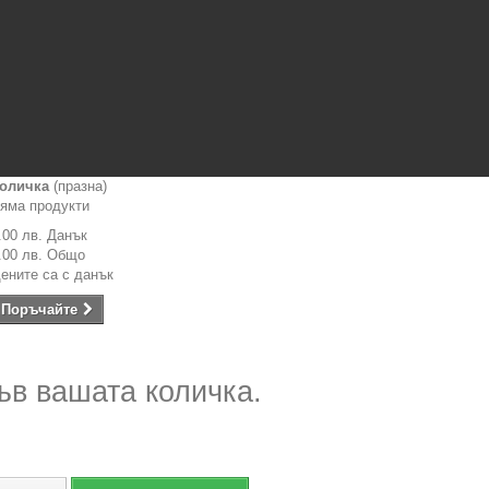
оличка
(празна)
яма продукти
.00 лв.
Данък
.00 лв.
Общо
ените са с данък
Поръчайте
ъв вашата количка.