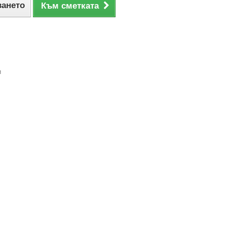
ването
Към сметката
и