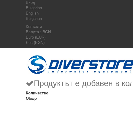
Вход
Bulgarian
English
Bulgarian
Контакти
Валута :
BGN
Euro (EUR)
Лев (BGN)
Продуктът е добавен в ко
Количество
Общо