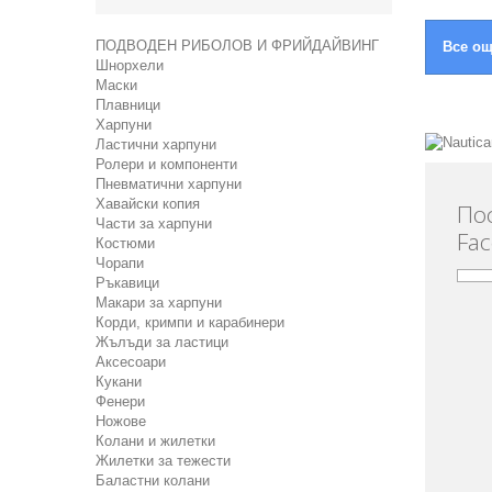
ПОДВОДЕН РИБОЛОВ И ФРИЙДАЙВИНГ
Все ощ
Шнорхели
Маски
Плавници
Харпуни
Ластични харпуни
Ролери и компоненти
Пневматични харпуни
Хавайски копия
По
Части за харпуни
Fa
Костюми
Чорапи
Ръкавици
Макари за харпуни
Корди, кримпи и карабинери
Жълъди за ластици
Аксесоари
Кукани
Фенери
Ножове
Колани и жилетки
Жилетки за тежести
Баластни колани