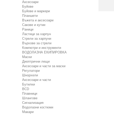
Аксесоари
Буйове
Буйове и маркери
Планшети
Въжета и аксесоари
Сакове и кутии
Раници
Ластици за харпун
Стрели за харпуни
Върхове за стрели
Компютри и инструменти
ВОДОЛАЗНА ЕКИПИРОВКА
Маски
Диоптрични лещи
Аксесоари и части за маски
Регулатори
Шнорхели
Аксесоари и части
Бутилки
BCD
Плавници
Шлангове
Сигнализация
Водолазни костюми
Макари