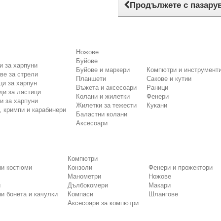
Продължете с пазару
Ножове
Буйове
и за харпуни
Буйове и маркери
Компютри и инструмент
ве за стрели
Планшети
Сакове и кутии
ци за харпун
Въжета и аксесоари
Раници
и за ластици
Колани и жилетки
Фенери
и за харпуни
Жилетки за тежести
Кукани
, кримпи и карабинери
Баластни колани
Аксесоари
Компютри
ни костюми
Конзоли
Фенери и прожектори
Манометри
Ножове
и
Дълбокомери
Макари
и бонета и качулки
Компаси
Шлангове
Аксесоари за компютри