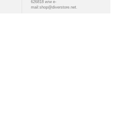
626818 или e-
mail:
shop@diverstore.net
.
Не се колебайте да съобщавате за
всеки проблем, който срещнете при
покупка и ние ще се постараем да
го отстраним!
Приятно пазаруване и не
забравяйте да посетите
Spearfish!
-
порталът за гмуркане и подводен
риболов!?