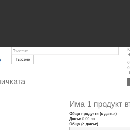
К
Н
Търсене
0
0
Ц
личката
Има 1 продукт в
Общо продукти (с данък)
Данък
0.00 лв.
Общо (с данък)