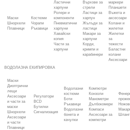
Ластични
Върхове за
маркери
харпуни
стрели
Планшети
Ролери и
Ластици за
Въжета и
Маски
Костюми
компоненти
харпун
аксесоари
Шнорхели
Чорапи
Пневматични
Жълъди за
Колани и
Плавници
Ръкавици
харпуни
ластици
жилетки
Хавайски
Макари за
Жилетки
копия
харпуни
за
Части за
Корди,
тежести
харпуни
кримпи и
Баластни
карабинери
колани
Аксесоари
ВОДОЛАЗНА ЕКИПИРОВКА
Маски
Диоптрични
Водолазни
Компютри
лещи
костюми
Конзоли
Фенер
Аксесоари
Регулатори
Боти
Манометри
проже
и части за
BCD
Ръкавици
Дълбокомери
Ножов
маски
Бутилки
Водолазни
Компаси
Макар
Шнорхели
Сигнализация
бонета и
Аксесоари за
Шланг
Аксесоари
качулки
компютри
и части
Плавници