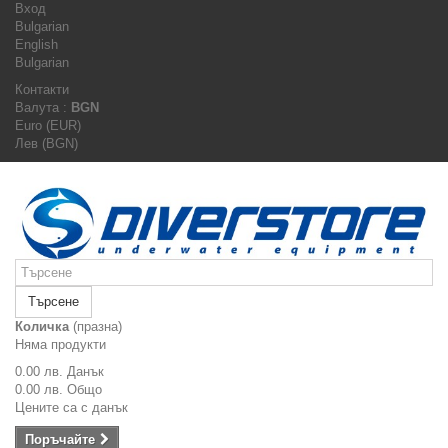
Вход
Bulgarian
English
Bulgarian
Контакти
Валута :
BGN
Euro (EUR)
Лев (BGN)
Търсене
Количка
(празна)
Няма продукти
0.00 лв.
Данък
0.00 лв.
Общо
Цените са с данък
Поръчайте