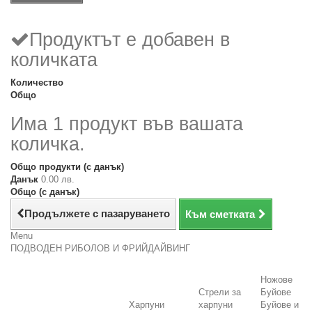
Продуктът е добавен в
количката
Количество
Общо
Има 1 продукт във вашата
количка.
Общо продукти (с данък)
Данък
0.00 лв.
Общо (с данък)
Продължете с пазаруването
Към сметката
Menu
ПОДВОДЕН РИБОЛОВ И ФРИЙДАЙВИНГ
Ножове
Стрели за
Буйове
Харпуни
харпуни
Буйове и