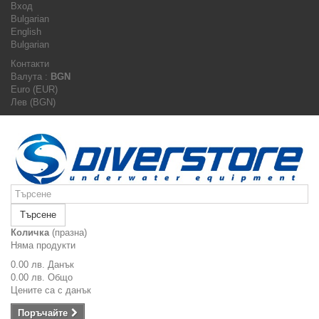
Вход
Bulgarian
English
Bulgarian
Контакти
Валута :
BGN
Euro (EUR)
Лев (BGN)
Търсене
Количка
(празна)
Няма продукти
0.00 лв.
Данък
0.00 лв.
Общо
Цените са с данък
Поръчайте