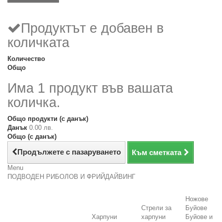
Продуктът е добавен в
количката
Количество
Общо
Има 1 продукт във вашата
количка.
Общо продукти (с данък)
Данък
0.00 лв.
Общо (с данък)
Продължете с пазаруването
Към сметката
Menu
ПОДВОДЕН РИБОЛОВ И ФРИЙДАЙВИНГ
Ножове
Стрели за
Буйове
Харпуни
харпуни
Буйове и