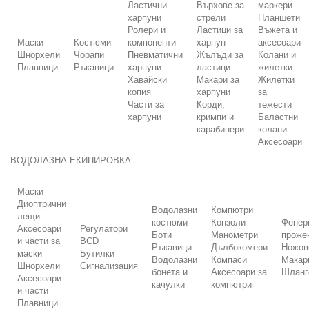
Ластични
Върхове за
маркери
харпуни
стрели
Планшети
Ролери и
Ластици за
Въжета и
Маски
Костюми
компоненти
харпун
аксесоари
Шнорхели
Чорапи
Пневматични
Жълъди за
Колани и
Плавници
Ръкавици
харпуни
ластици
жилетки
Хавайски
Макари за
Жилетки
копия
харпуни
за
Части за
Корди,
тежести
харпуни
кримпи и
Баластни
карабинери
колани
Аксесоари
ВОДОЛАЗНА ЕКИПИРОВКА
Маски
Диоптрични
Водолазни
Компютри
лещи
костюми
Конзоли
Фенер
Аксесоари
Регулатори
Боти
Манометри
проже
и части за
BCD
Ръкавици
Дълбокомери
Ножов
маски
Бутилки
Водолазни
Компаси
Макар
Шнорхели
Сигнализация
бонета и
Аксесоари за
Шланг
Аксесоари
качулки
компютри
и части
Плавници